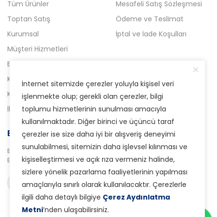
Tüm Ürünler
Mesafeli Satış Sözleşmesi
Toptan Satış
Ödeme ve Teslimat
Kurumsal
İptal ve İade Koşulları
Müşteri Hizmetleri
Blog
Kampanyalı Ürünler
İnternet sitemizde çerezler yoluyla kişisel veri
Kataloglar
işlenmekte olup; gerekli olan çerezler, bilgi
İletişim
toplumu hizmetlerinin sunulması amacıyla
kullanılmaktadır. Diğer birinci ve üçüncü taraf
E-Bülten Aboneliği
çerezler ise size daha iyi bir alışveriş deneyimi
sunulabilmesi, sitemizin daha işlevsel kılınması ve
Bizden haberdar olmak için
kişiselleştirmesi ve açık rıza vermeniz halinde,
E-Bülten sistemimize abone olabilirsiniz.
sizlere yönelik pazarlama faaliyetlerinin yapılması
Abone ol
amaçlarıyla sınırlı olarak kullanılacaktır. Çerezlerle
ilgili daha detaylı bilgiye
Çerez Aydınlatma
Metni
’nden ulaşabilirsiniz.