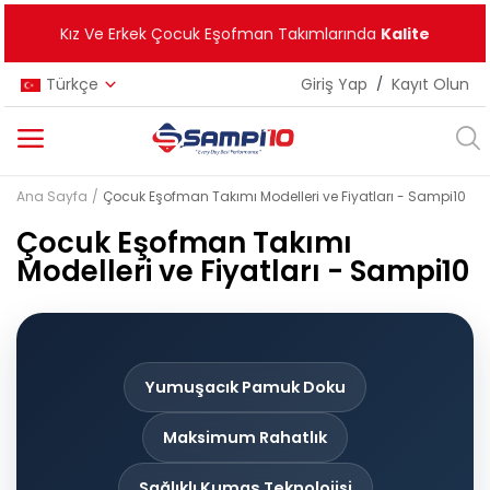
Kız Ve Erkek Çocuk Eşofman Takımlarında
Kalite
Türkçe
Giriş Yap
/
Kayıt Olun
Ana Sayfa
Çocuk Eşofman Takımı Modelleri ve Fiyatları - Sampi10
Kategoriler
Çocuk Eşofman Takımı
Ana Menü
Modelleri ve Fiyatları - Sampi10
Kız Çocuk
Erkek Çocuk
Yumuşacık Pamuk Doku
Unisex
Maksimum Rahatlık
Yeni Ürünler
Sağlıklı Kumaş Teknolojisi