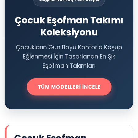
Çok Satanlar
Çocuk Eşofman Takımı
Tüm Ürünler
Koleksiyonu
Çocukların Gün Boyu Konforla Koşup
Eğlenmesi İçin Tasarlanan En Şık
Eşofman Takımları
TÜM MODELLERI İNCELE