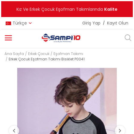
Kız Ve Erkek Çocuk Eşofman Takımlarında
Kalite
Türkçe
Giriş Yap
/
Kayıt Olun
Ana Sayfa
Erkek Çocuk
Eşofman Takımı
Kategoriler
Erkek Çocuk Eşofman Takımı Bisiklet P0041
Ana Menü
Kız Çocuk
Erkek Çocuk
Unisex
Yeni Ürünler