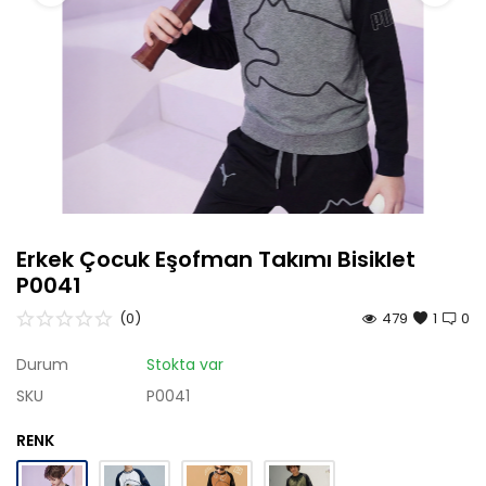
Çok Satanlar
Tüm Ürünler
Erkek Çocuk Eşofman Takımı Bisiklet
P0041
(0)
479
1
0
Durum
Stokta var
SKU
P0041
RENK