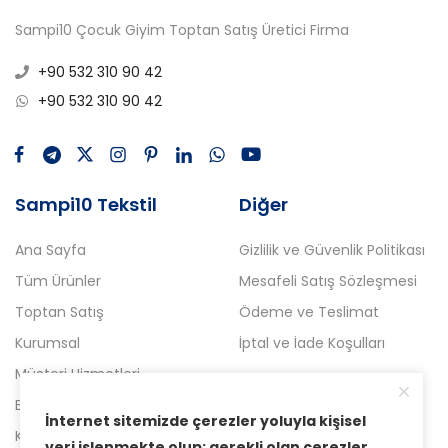
Sampi10 Çocuk Giyim Toptan Satış Üretici Firma
+90 532 310 90 42
+90 532 310 90 42
Sampi10 Tekstil
Diğer
Ana Sayfa
Gizlilik ve Güvenlik Politikası
Tüm Ürünler
Mesafeli Satış Sözleşmesi
Toptan Satış
Ödeme ve Teslimat
Kurumsal
İptal ve İade Koşulları
Müşteri Hizmetleri
Blog
İnternet sitemizde çerezler yoluyla kişisel
Kampanyalı Ürünler
veri işlenmekte olup; gerekli olan çerezler,