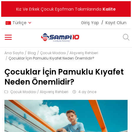
Kız Ve Erkek Çocuk Eşofman Takımlarında
Kalite
Türkçe
Giriş Yap
/
Kayıt Olun
Ana Sayfa
Blog
Çocuk Modası / Alışveriş Rehberi
Kategoriler
Çocuklar İçin Pamuklu Kıyafet Neden Önemlidir?
Ana Menü
Çocuklar İçin Pamuklu Kıyafet
Neden Önemlidir?
Kız Çocuk
Çocuk Modası / Alışveriş Rehberi
4 ay önce
Erkek Çocuk
Unisex
Yeni Ürünler