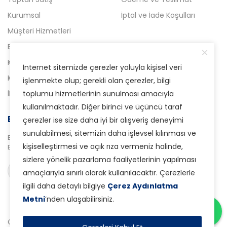
Kurumsal
İptal ve İade Koşulları
Müşteri Hizmetleri
Blog
Kampanyalı Ürünler
İnternet sitemizde çerezler yoluyla kişisel veri
Kataloglar
işlenmekte olup; gerekli olan çerezler, bilgi
toplumu hizmetlerinin sunulması amacıyla
İletişim
kullanılmaktadır. Diğer birinci ve üçüncü taraf
E-Bülten Aboneliği
çerezler ise size daha iyi bir alışveriş deneyimi
sunulabilmesi, sitemizin daha işlevsel kılınması ve
Bizden haberdar olmak için
kişiselleştirmesi ve açık rıza vermeniz halinde,
E-Bülten sistemimize abone olabilirsiniz.
sizlere yönelik pazarlama faaliyetlerinin yapılması
Abone ol
amaçlarıyla sınırlı olarak kullanılacaktır. Çerezlerle
ilgili daha detaylı bilgiye
Çerez Aydınlatma
Metni
’nden ulaşabilirsiniz.
Copyright © 2025 Sampi10 Tekstil - Tüm Hakları Saklıdır.