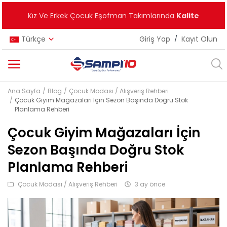
Kız Ve Erkek Çocuk Eşofman Takımlarında
Kalite
Türkçe
Giriş Yap
/
Kayıt Olun
Ana Sayfa
Blog
Çocuk Modası / Alışveriş Rehberi
Kategoriler
Çocuk Giyim Mağazaları İçin Sezon Başında Doğru Stok
Planlama Rehberi
Ana Menü
Çocuk Giyim Mağazaları İçin
Kız Çocuk
Sezon Başında Doğru Stok
Planlama Rehberi
Erkek Çocuk
Çocuk Modası / Alışveriş Rehberi
3 ay önce
Unisex
Yeni Ürünler