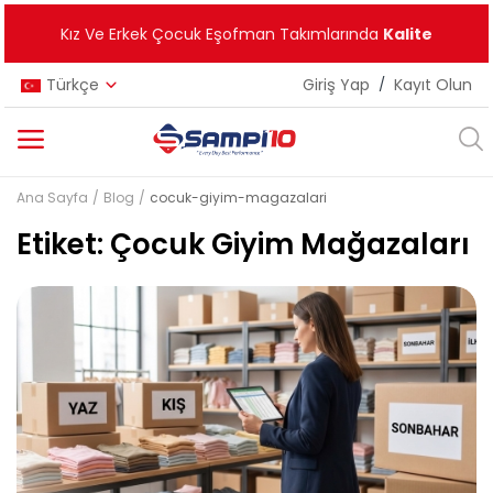
Kız Ve Erkek Çocuk Eşofman Takımlarında
Kalite
Türkçe
Giriş Yap
/
Kayıt Olun
Ana Sayfa
Blog
cocuk-giyim-magazalari
Kategoriler
Etiket: Çocuk Giyim Mağazaları
Ana Menü
Kız Çocuk
Erkek Çocuk
Unisex
Yeni Ürünler