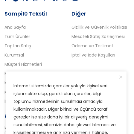
Sampi10 Tekstil
Diğer
Ana Sayfa
Gizlilik ve Güvenlik Politikası
Tüm Ürünler
Mesafeli Satış Sözleşmesi
Toptan Satış
Ödeme ve Teslimat
Kurumsal
İptal ve İade Koşulları
Müşteri Hizmetleri
Blog
Kampanyalı Ürünler
İnternet sitemizde çerezler yoluyla kişisel veri
Kataloglar
işlenmekte olup; gerekli olan çerezler, bilgi
İletişim
toplumu hizmetlerinin sunulması amacıyla
kullanılmaktadır. Diğer birinci ve üçüncü taraf
E-Bülten Aboneliği
çerezler ise size daha iyi bir alışveriş deneyimi
sunulabilmesi, sitemizin daha işlevsel kılınması ve
Bizden haberdar olmak için
kişiselleştirmesi ve açık rıza vermeniz halinde,
E-Bülten sistemimize abone olabilirsiniz.