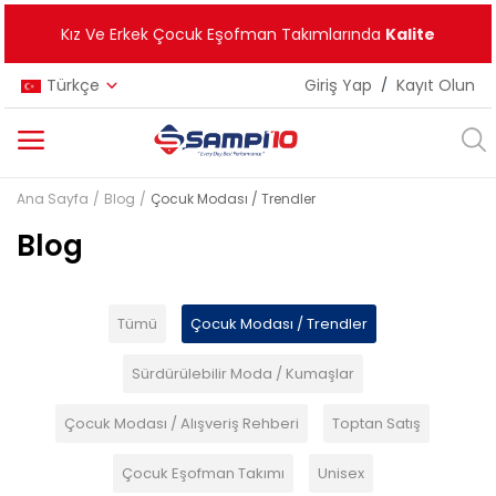
Kız Ve Erkek Çocuk Eşofman Takımlarında
Kalite
Türkçe
Giriş Yap
/
Kayıt Olun
Ana Sayfa
Blog
Çocuk Modası / Trendler
Kategoriler
Blog
Ana Menü
Kız Çocuk
Tümü
Çocuk Modası / Trendler
Erkek Çocuk
Sürdürülebilir Moda / Kumaşlar
Unisex
Çocuk Modası / Alışveriş Rehberi
Toptan Satış
Yeni Ürünler
Çocuk Eşofman Takımı
Unisex