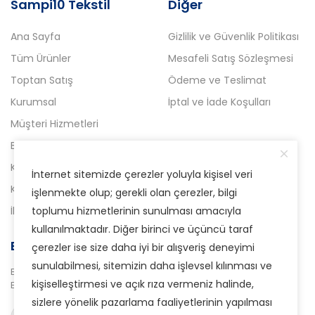
Sampi10 Tekstil
Diğer
Ana Sayfa
Gizlilik ve Güvenlik Politikası
Tüm Ürünler
Mesafeli Satış Sözleşmesi
Toptan Satış
Ödeme ve Teslimat
Kurumsal
İptal ve İade Koşulları
Müşteri Hizmetleri
Blog
Kampanyalı Ürünler
İnternet sitemizde çerezler yoluyla kişisel veri
Kataloglar
işlenmekte olup; gerekli olan çerezler, bilgi
İletişim
toplumu hizmetlerinin sunulması amacıyla
kullanılmaktadır. Diğer birinci ve üçüncü taraf
E-Bülten Aboneliği
çerezler ise size daha iyi bir alışveriş deneyimi
sunulabilmesi, sitemizin daha işlevsel kılınması ve
Bizden haberdar olmak için
kişiselleştirmesi ve açık rıza vermeniz halinde,
E-Bülten sistemimize abone olabilirsiniz.
sizlere yönelik pazarlama faaliyetlerinin yapılması