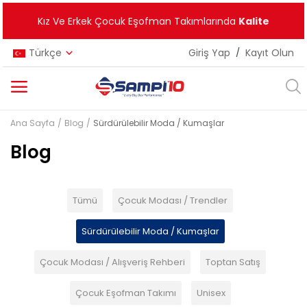
Kız Ve Erkek Çocuk Eşofman Takımlarında
Kalite
Türkçe
Giriş Yap
/
Kayıt Olun
Ana Sayfa
Blog
Sürdürülebilir Moda / Kumaşlar
Kategoriler
Blog
Ana Menü
Kız Çocuk
Tümü
Çocuk Modası / Trendler
Erkek Çocuk
Sürdürülebilir Moda / Kumaşlar
Unisex
Çocuk Modası / Alışveriş Rehberi
Toptan Satış
Yeni Ürünler
Çocuk Eşofman Takımı
Unisex