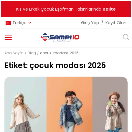
Kız Ve Erkek Çocuk Eşofman Takımlarında
Kalite
Türkçe
Giriş Yap
/
Kayıt Olun
Ana Sayfa
Blog
cocuk-modasi-2025
Kategoriler
Etiket: çocuk modası 2025
Ana Menü
Kız Çocuk
Erkek Çocuk
Unisex
Yeni Ürünler