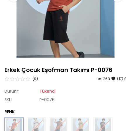
Çok Satanlar
Tüm Ürünler
Erkek Çocuk Eşofman Takımı P-0076
(0)
263
1
0
Durum
Tükendi
SKU
P-0076
RENK