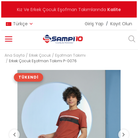
Kız Ve Erkek Çocuk Eşofman Takımlarında
Kalite
Türkçe
Giriş Yap
/
Kayıt Olun
Ana Sayfa
Erkek Çocuk
Eşofman Takımı
Kategoriler
Erkek Çocuk Eşofman Takımı P-0076
Ana Menü
TÜKENDI
Kız Çocuk
Erkek Çocuk
Unisex
Yeni Ürünler