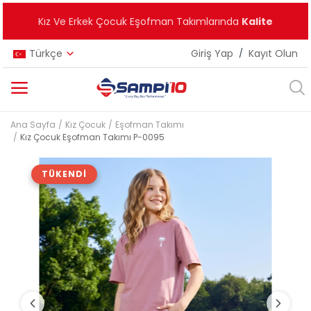
Kız Ve Erkek Çocuk Eşofman Takımlarında
Kalite
Türkçe
Giriş Yap
/
Kayıt Olun
Ana Sayfa
Kız Çocuk
Eşofman Takımı
Kategoriler
Kız Çocuk Eşofman Takımı P-0095
Ana Menü
TÜKENDI
Kız Çocuk
Erkek Çocuk
Unisex
Yeni Ürünler