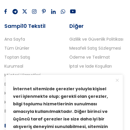
Sampi10 Tekstil
Diğer
Ana Sayfa
Gizlilik ve Güvenlik Politikası
Tüm Ürünler
Mesafeli Satış Sözleşmesi
Toptan Satış
Ödeme ve Teslimat
Kurumsal
İptal ve İade Koşulları
Müşteri Hizmetleri
Blog
İnternet sitemizde çerezler yoluyla kişisel
Kampanyalı Ürünler
veri işlenmekte olup; gerekli olan çerezler,
Kataloglar
bilgi toplumu hizmetlerinin sunulması
İletişim
amacıyla kullanılmaktadır. Diğer birinci ve
üçüncü taraf çerezler ise size daha iyi bir
E-Bülten Aboneliği
alışveriş deneyimi sunulabilmesi, sitemizin