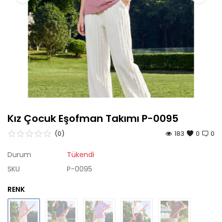
Çok Satanlar
Tüm Ürünler
Kız Çocuk Eşofman Takımı P-0095
(0)
183
0
0
Durum
Tükendi
SKU
P-0095
RENK